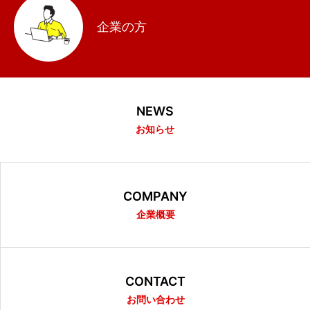
企業の方
NEWS
お知らせ
COMPANY
企業概要
CONTACT
お問い合わせ