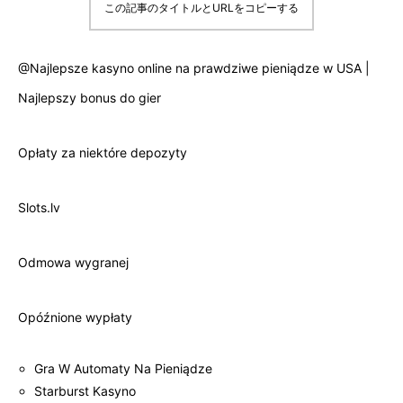
この記事のタイトルとURLをコピーする
@Najlepsze kasyno online na prawdziwe pieniądze w USA |
Najlepszy bonus do gier
Opłaty za niektóre depozyty
Slots.lv
Odmowa wygranej
Opóźnione wypłaty
Gra W Automaty Na Pieniądze
Starburst Kasyno