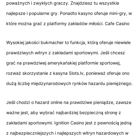
poważnych i zwykłych graczy. Znajdziesz tu wszystkie
najlepsze i popularne gry. Ponadto kasyno oferuje mini-gry, w
które można grać z platformy zakładów miłości. Cafe Casino
Wysokiej jakości bukmacher to funkcja, którą oferuje niewiele
prawdziwych witryn z zakładami sportowymi. Jeśli chcesz
grać na prawdziwej amerykańskiej platformie sportowej,
rozważ skorzystanie z kasyna Slots.lv, ponieważ oferuje ono
dużą liczbę międzynarodowych rynków hazardu pieniężnego.
Jeśli chodzi o hazard online na prawdziwe pieniądze, zawsze
ważne jest, aby wybrać najbardziej bezpieczną stronę z
zakładami sportowymi. Ignition Casino jest z pewnością jedną
z najbezpieczniejszych i najlepszych witryn hazardowych w