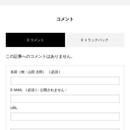
コメント
0 コメント
0 トラックバック
この記事へのコメントはありません。
名前（例：山田 太郎）
( 必須 )
E-MAIL
( 必須 ) - 公開されません -
URL