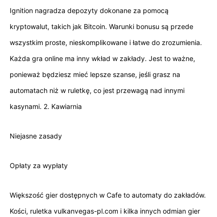
Ignition nagradza depozyty dokonane za pomocą
kryptowalut, takich jak Bitcoin. Warunki bonusu są przede
wszystkim proste, nieskomplikowane i łatwe do zrozumienia.
Każda gra online ma inny wkład w zakłady. Jest to ważne,
ponieważ będziesz mieć lepsze szanse, jeśli grasz na
automatach niż w ruletkę, co jest przewagą nad innymi
kasynami. 2. Kawiarnia
Niejasne zasady
Opłaty za wypłaty
Większość gier dostępnych w Cafe to automaty do zakładów.
Kości, ruletka
vulkanvegas-pl.com
i kilka innych odmian gier