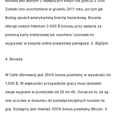
Bovada jest jednym z najlepszych kasyn dla graczy z USA.
Zostało ono uruchomione w grudniu 2011 roku, po tym jak
Bodog opuścił amerykańską branżę hazardową. Bovada
oferuje nowym klientom 3 000 $ bonusu przy wpłacie za
pomocą karty kredytowej lub vouchera i pozwala im
wygrywać w kasynie online prawdziwe pieniądze. 5. BigSpin
4. Bovada
W Café oferowany jest 250% bonus powitalny w wysokości do
1,500 $. W większości przypadków gracz musi obstawić
swoje wygrane w przedziale od 25 do 40. Oznacza to, że są
one uczciwe w stosunku do ponadprzeciętnych kursów na
grę. Dostępny jest również 350% bonus powitalny Bitcoin. 3.