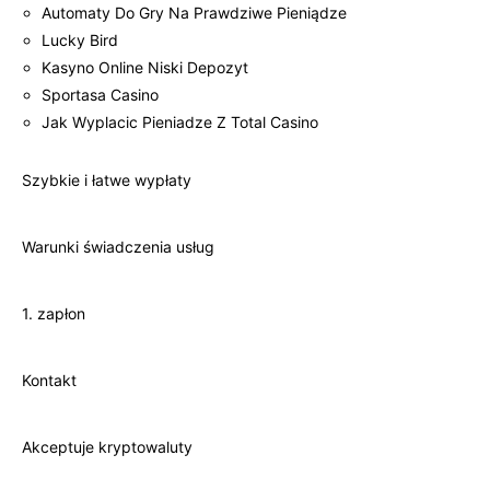
Automaty Do Gry Na Prawdziwe Pieniądze
Lucky Bird
Kasyno Online Niski Depozyt
Sportasa Casino
Jak Wyplacic Pieniadze Z Total Casino
Szybkie i łatwe wypłaty
Warunki świadczenia usług
1. zapłon
Kontakt
Akceptuje kryptowaluty