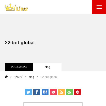
22 bet global
2023.08.23
blog
ブログ
blog
22 bet global