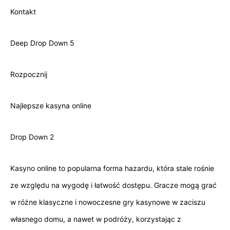
Kontakt
Deep Drop Down 5
Rozpocznij
Najlepsze kasyna online
Drop Down 2
Kasyno online to popularna forma hazardu, która stale rośnie
ze względu na wygodę i łatwość dostępu. Gracze mogą grać
w różne klasyczne i nowoczesne gry kasynowe w zaciszu
własnego domu, a nawet w podróży, korzystając z