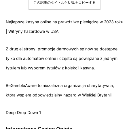
この記事のタイトルとURLをコピーする
Najlepsze kasyna online na prawdziwe pieniądze w 2023 roku
| Witryny hazardowe w USA
Z drugiej strony, promocje darmowych spinów są dostępne
tylko dla automatów online i często są powiązane z jednym
tytułem lub wyborem tytułów z kolekcji kasyna.
BeGambleAware to niezależna organizacja charytatywna,
która wspiera odpowiedzialny hazard w Wielkiej Brytanii.
Deep Drop Down 1
Internetowe Casino Opinie