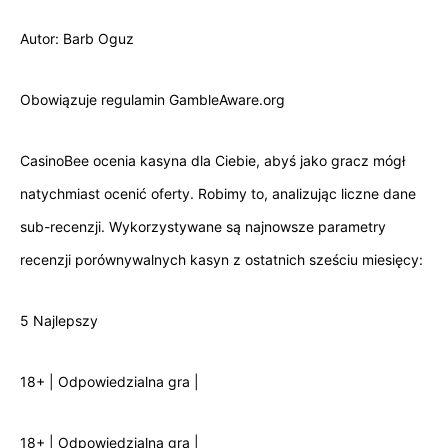
Autor: Barb Oguz
Obowiązuje regulamin GambleAware.org
CasinoBee ocenia kasyna dla Ciebie, abyś jako gracz mógł
natychmiast ocenić oferty. Robimy to, analizując liczne dane
sub-recenzji. Wykorzystywane są najnowsze parametry
recenzji porównywalnych kasyn z ostatnich sześciu miesięcy:
5 Najlepszy
18+ | Odpowiedzialna gra |
18+ | Odpowiedzialna gra |