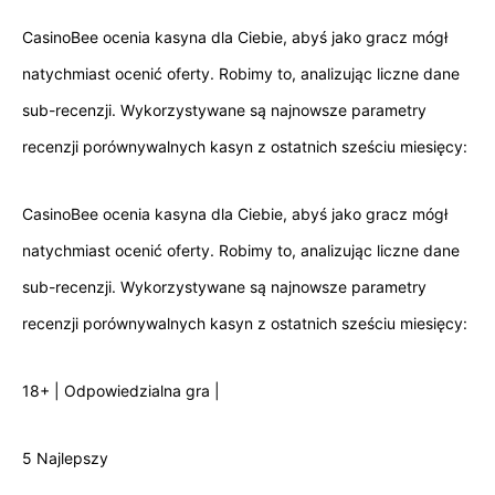
CasinoBee ocenia kasyna dla Ciebie, abyś jako gracz mógł
natychmiast ocenić oferty. Robimy to, analizując liczne dane
sub-recenzji. Wykorzystywane są najnowsze parametry
recenzji porównywalnych kasyn z ostatnich sześciu miesięcy:
CasinoBee ocenia kasyna dla Ciebie, abyś jako gracz mógł
natychmiast ocenić oferty. Robimy to, analizując liczne dane
sub-recenzji. Wykorzystywane są najnowsze parametry
recenzji porównywalnych kasyn z ostatnich sześciu miesięcy:
18+ | Odpowiedzialna gra |
5 Najlepszy