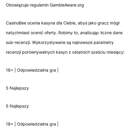
Obowiązuje regulamin GambleAware.org
CasinoBee ocenia kasyna dla Ciebie, abyś jako gracz mógł
natychmiast ocenić oferty. Robimy to, analizując liczne dane
sub-recenzji. Wykorzystywane są najnowsze parametry
recenzji porównywalnych kasyn z ostatnich sześciu miesięcy:
18+ | Odpowiedzialna gra |
5 Najlepszy
5 Najlepszy
18+ | Odpowiedzialna gra |