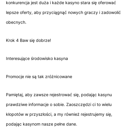
konkurencja jest duża i każde kasyno stara się oferować
lepsze oferty, aby przyciągnąć nowych graczy i zadowolić
obecnych.
Krok 4 Baw się dobrze!
Interesujące środowisko kasyna
Promocje nie są tak zróżnicowane
Pamiętaj, aby zawsze rejestrować się, podając kasynu
prawdziwe informacje o sobie. Zaoszczędzi ci to wielu
kłopotów w przyszłości, a my również rejestrujemy się,
podając kasynom nasze pełne dane.