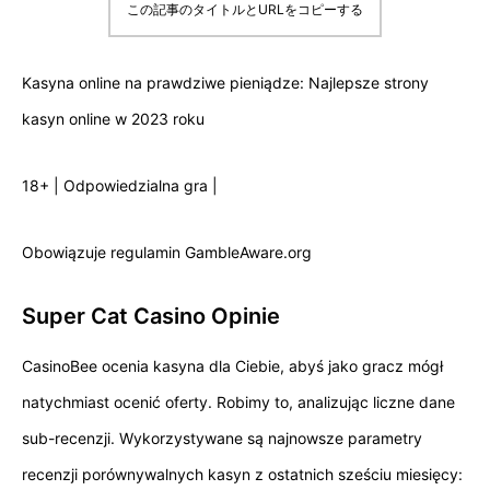
この記事のタイトルとURLをコピーする
Kasyna online na prawdziwe pieniądze: Najlepsze strony
kasyn online w 2023 roku
18+ | Odpowiedzialna gra |
Obowiązuje regulamin GambleAware.org
Super Cat Casino Opinie
CasinoBee ocenia kasyna dla Ciebie, abyś jako gracz mógł
natychmiast ocenić oferty. Robimy to, analizując liczne dane
sub-recenzji. Wykorzystywane są najnowsze parametry
recenzji porównywalnych kasyn z ostatnich sześciu miesięcy: