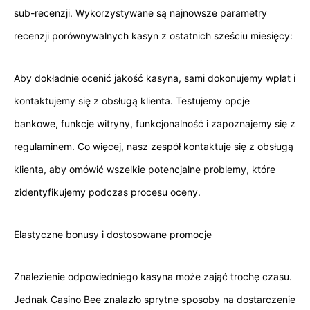
sub-recenzji. Wykorzystywane są najnowsze parametry
recenzji porównywalnych kasyn z ostatnich sześciu miesięcy:
Aby dokładnie ocenić jakość kasyna, sami dokonujemy wpłat i
kontaktujemy się z obsługą klienta. Testujemy opcje
bankowe, funkcje witryny, funkcjonalność i zapoznajemy się z
regulaminem. Co więcej, nasz zespół kontaktuje się z obsługą
klienta, aby omówić wszelkie potencjalne problemy, które
zidentyfikujemy podczas procesu oceny.
Elastyczne bonusy i dostosowane promocje
Znalezienie odpowiedniego kasyna może zająć trochę czasu.
Jednak Casino Bee znalazło sprytne sposoby na dostarczenie