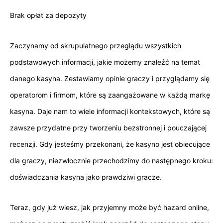
Brak opłat za depozyty
Zaczynamy od skrupulatnego przeglądu wszystkich
podstawowych informacji, jakie możemy znaleźć na temat
danego kasyna. Zestawiamy opinie graczy i przyglądamy się
operatorom i firmom, które są zaangażowane w każdą markę
kasyna. Daje nam to wiele informacji kontekstowych, które są
zawsze przydatne przy tworzeniu bezstronnej i pouczającej
recenzji. Gdy jesteśmy przekonani, że kasyno jest obiecujące
dla graczy, niezwłocznie przechodzimy do następnego kroku:
doświadczania kasyna jako prawdziwi gracze.
Teraz, gdy już wiesz, jak przyjemny może być hazard online,