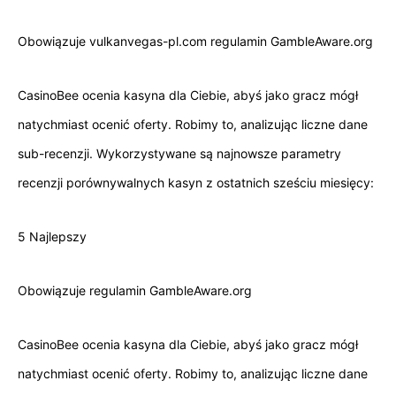
Obowiązuje
vulkanvegas-pl.com
regulamin GambleAware.org
CasinoBee ocenia kasyna dla Ciebie, abyś jako gracz mógł
natychmiast ocenić oferty. Robimy to, analizując liczne dane
sub-recenzji. Wykorzystywane są najnowsze parametry
recenzji porównywalnych kasyn z ostatnich sześciu miesięcy:
5 Najlepszy
Obowiązuje regulamin GambleAware.org
CasinoBee ocenia kasyna dla Ciebie, abyś jako gracz mógł
natychmiast ocenić oferty. Robimy to, analizując liczne dane