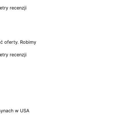
企業概要
try recenzji
お問い合わせ
ć oferty. Robimy
try recenzji
asynach w USA