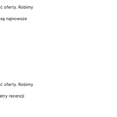
ć oferty. Robimy
 są najnowsze
ć oferty. Robimy
try recenzji