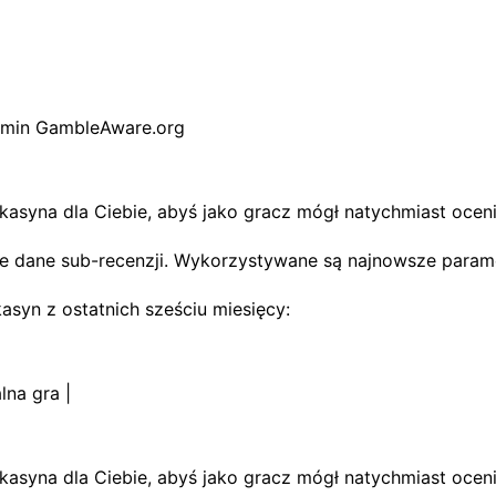
amin GambleAware.org
kasyna dla Ciebie, abyś jako gracz mógł natychmiast oceni
czne dane sub-recenzji. Wykorzystywane są najnowsze parame
syn z ostatnich sześciu miesięcy:
lna gra |
kasyna dla Ciebie, abyś jako gracz mógł natychmiast oceni