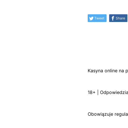
Tweet
Share
Kasyna online na 
18+ | Odpowiedzia
Obowiązuje regul