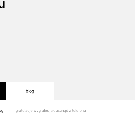
u
blog
og
gratulacje wygrałeś jak usunąć z telefonu