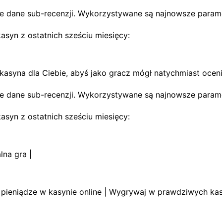
czne dane sub-recenzji. Wykorzystywane są najnowsze parame
syn z ostatnich sześciu miesięcy:
kasyna dla Ciebie, abyś jako gracz mógł natychmiast oceni
czne dane sub-recenzji. Wykorzystywane są najnowsze parame
syn z ostatnich sześciu miesięcy:
lna gra |
 pieniądze w kasynie online | Wygrywaj w prawdziwych k