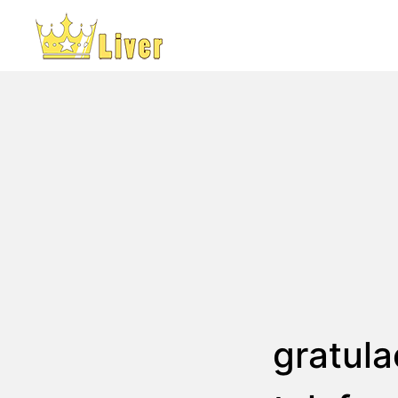
gratula