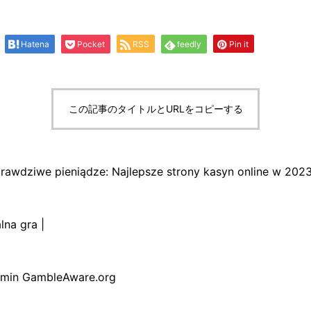
Hatena
Pocket
RSS
feedly
Pin it
この記事のタイトルとURLをコピーする
prawdziwe pieniądze: Najlepsze strony kasyn online w 202
lna gra |
amin GambleAware.org