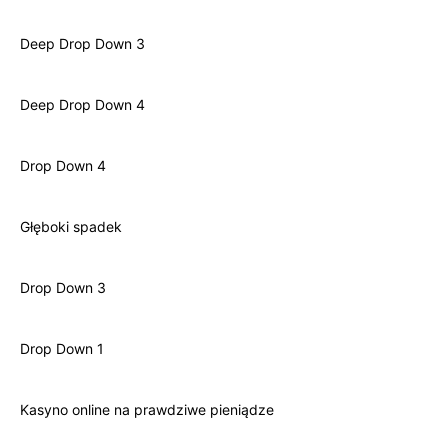
Deep Drop Down 3
Deep Drop Down 4
Drop Down 4
Głęboki spadek
Drop Down 3
Drop Down 1
Kasyno online na prawdziwe pieniądze