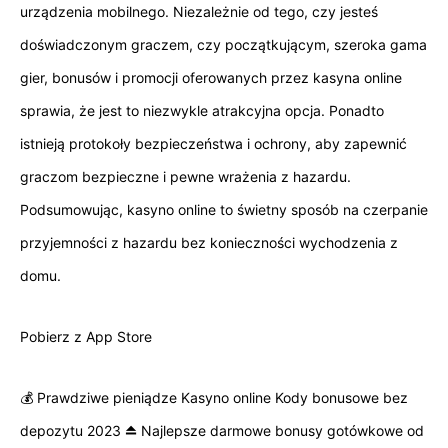
urządzenia mobilnego. Niezależnie od tego, czy jesteś
doświadczonym graczem, czy początkującym, szeroka gama
gier, bonusów i promocji oferowanych przez kasyna online
sprawia, że jest to niezwykle atrakcyjna opcja. Ponadto
istnieją protokoły bezpieczeństwa i ochrony, aby zapewnić
graczom bezpieczne i pewne wrażenia z hazardu.
Podsumowując, kasyno online to świetny sposób na czerpanie
przyjemności z hazardu bez konieczności wychodzenia z
domu.
Pobierz z App Store
💰 Prawdziwe pieniądze Kasyno online Kody bonusowe bez
depozytu 2023 ⏏️ Najlepsze darmowe bonusy gotówkowe od