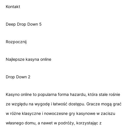
Kontakt
Deep Drop Down 5
Rozpocznij
Najlepsze kasyna online
Drop Down 2
Kasyno online to popularna forma hazardu, która stale rośnie
ze względu na wygodę i łatwość dostępu. Gracze mogą grać
w różne klasyczne i nowoczesne gry kasynowe w zaciszu
własnego domu, a nawet w podróży, korzystając z