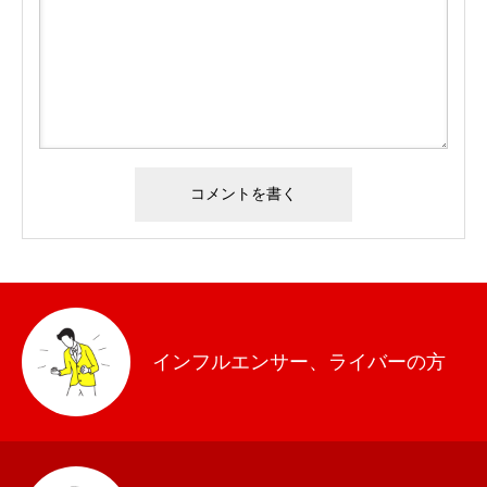
インフルエンサー、ライバーの方