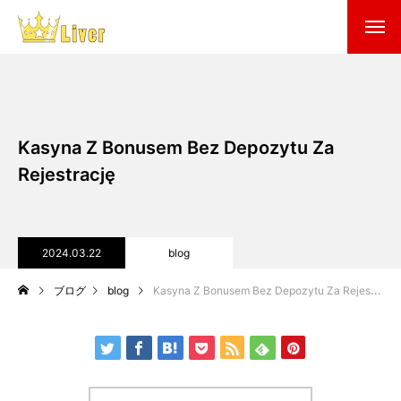
Kasyna Z Bonusem Bez Depozytu Za
Rejestrację
2024.03.22
blog
ブログ
blog
Kasyna Z Bonusem Bez Depozytu Za Rejestrację