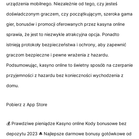
urządzenia mobilnego. Niezależnie od tego, czy jesteś
doświadczonym graczem, czy początkującym, szeroka gama
gier, bonusów i promocji oferowanych przez kasyna online
sprawia, że jest to niezwykle atrakcyjna opcja. Ponadto
istnieją protokoły bezpieczeństwa i ochrony, aby zapewnić
graczom bezpieczne i pewne wrażenia z hazardu.
Podsumowując, kasyno online to świetny sposób na czerpanie
przyjemności z hazardu bez konieczności wychodzenia z
domu.
Pobierz z App Store
💰 Prawdziwe pieniądze Kasyno online Kody bonusowe bez
depozytu 2023 ⏏️ Najlepsze darmowe bonusy gotówkowe od