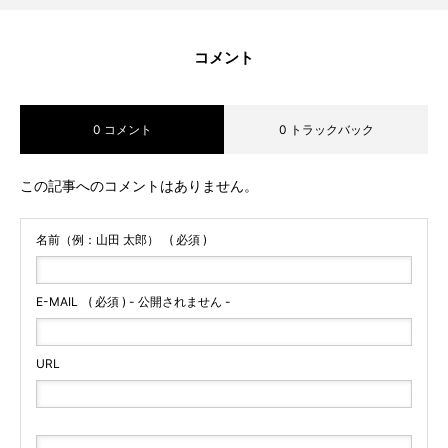
コメント
0 コメント
0 トラックバック
この記事へのコメントはありません。
名前（例：山田 太郎）
( 必須 )
E-MAIL
( 必須 ) - 公開されません -
URL