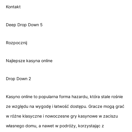
Kontakt
Deep Drop Down 5
Rozpocznij
Najlepsze kasyna online
Drop Down 2
Kasyno online to popularna forma hazardu, która stale rośnie
ze względu na wygodę i łatwość dostępu. Gracze mogą grać
w różne klasyczne i nowoczesne gry kasynowe w zaciszu
własnego domu, a nawet w podróży, korzystając z