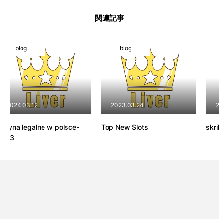
関連記事
blog
blog
2023.03.24
2023.08.23
e-
Top New Slots
skrill logowanie-2023