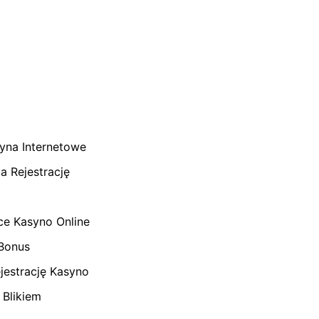
yna Internetowe
a Rejestrację
ce Kasyno Online
Bonus
jestrację Kasyno
 Blikiem