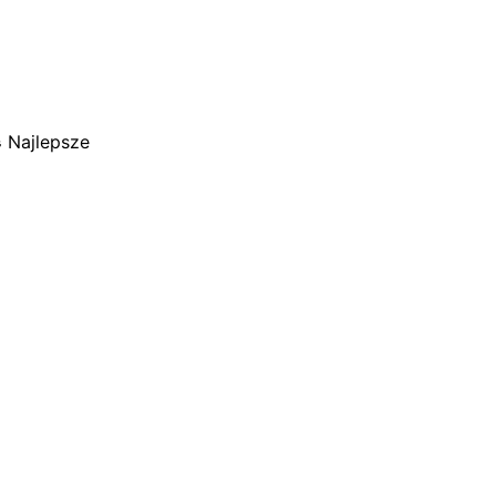
 Najlepsze