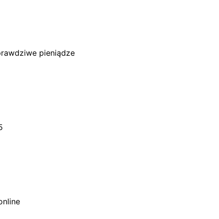
prawdziwe pieniądze
5
online