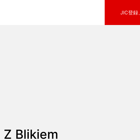
JIC登
 Z Blikiem