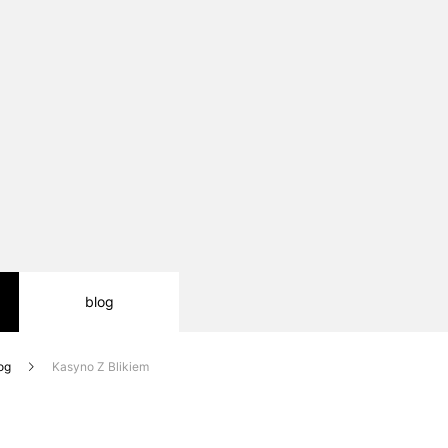
blog
og
Kasyno Z Blikiem