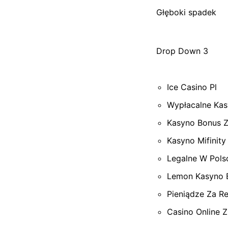
Głęboki spadek
Drop Down 3
Ice Casino Pl
Wypłacalne Kas
Kasyno Bonus Z
Kasyno Mifinity
Legalne W Pols
Lemon Kasyno 
NEWS
Pieniądze Za Re
Casino Online Z