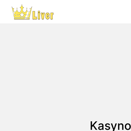
Kasyno