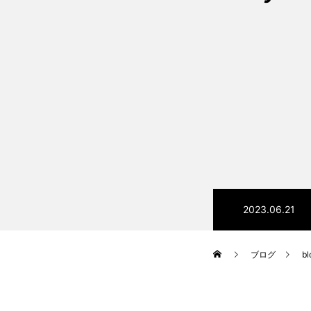
2023.06.21
ブログ
bl