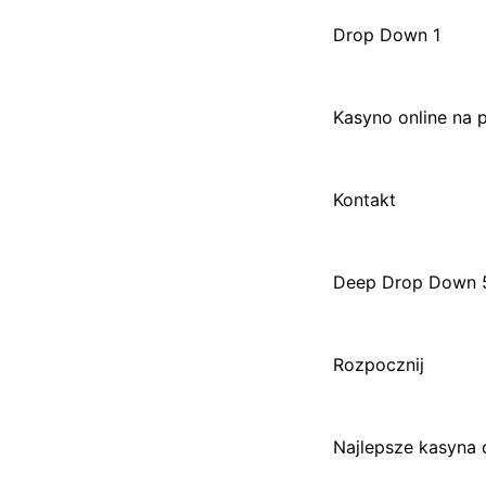
COMPANY
Drop Down 1
Kasyno online na 
CONTACT
Kontakt
Deep Drop Down 
Rozpocznij
Najlepsze kasyna 