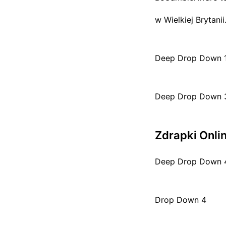
w Wielkiej Brytanii
Deep Drop Down 
Deep Drop Down 
Zdrapki Onli
Deep Drop Down 
Drop Down 4