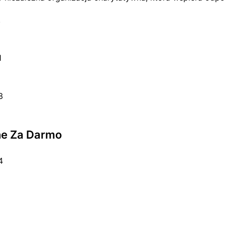
.
1
3
ne Za Darmo
4