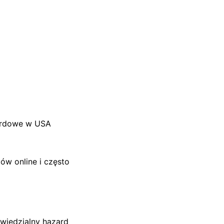
zardowe w USA
ów online i często
wiedzialny hazard