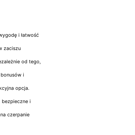
 wygodę i łatwość
w zaciszu
zależnie od tego,
 bonusów i
kcyjna opcja.
 bezpieczne i
na czerpanie