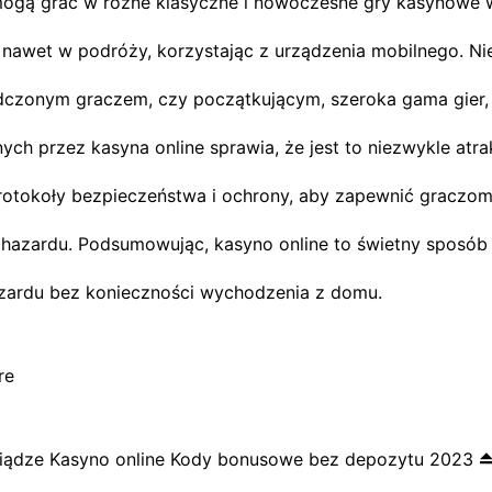
mogą grać w różne klasyczne i nowoczesne gry kasynowe 
nawet w podróży, korzystając z urządzenia mobilnego. Nie
dczonym graczem, czy początkującym, szeroka gama gier,
ch przez kasyna online sprawia, że jest to niezwykle atra
protokoły bezpieczeństwa i ochrony, aby zapewnić graczom
hazardu. Podsumowując, kasyno online to świetny sposób 
zardu bez konieczności wychodzenia z domu.
re
iądze Kasyno online Kody bonusowe bez depozytu 2023 ⏏️