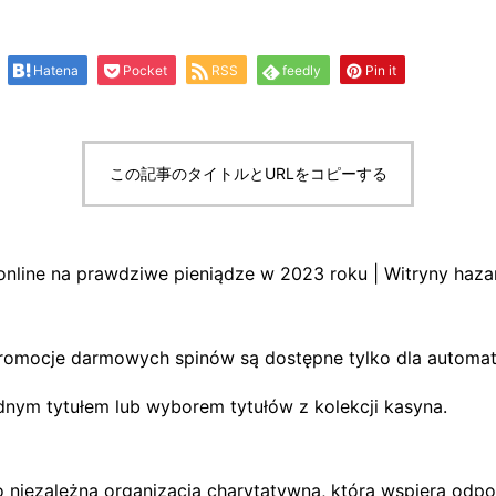
Hatena
Pocket
RSS
feedly
Pin it
この記事のタイトルとURLをコピーする
online na prawdziwe pieniądze w 2023 roku | Witryny ha
 promocje darmowych spinów są dostępne tylko dla automat
dnym tytułem lub wyborem tytułów z kolekcji kasyna.
niezależna organizacja charytatywna, która wspiera odpo