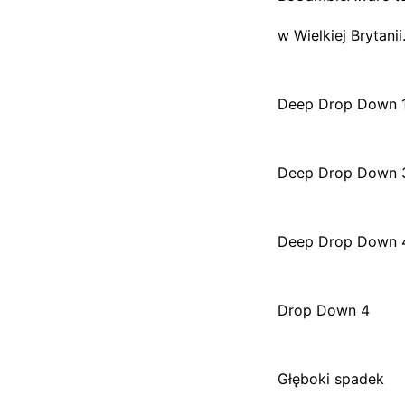
w Wielkiej Brytanii
Deep Drop Down 
Deep Drop Down 
Deep Drop Down 
Drop Down 4
Głęboki spadek