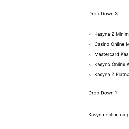
Drop Down 3
Kasyna Z Mini
Casino Online 
Mastercard Kas
Kasyno Online 
Kasyna Z Platno
Drop Down 1
NEWS
Kasyno online na 