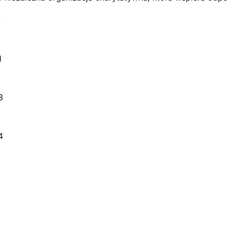
.
1
3
4