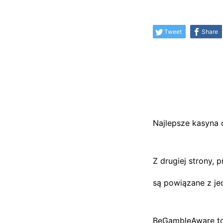
Tweet
Share
Najlepsze kasyna 
Z drugiej strony,
są powiązane z je
BeGambleAware to 