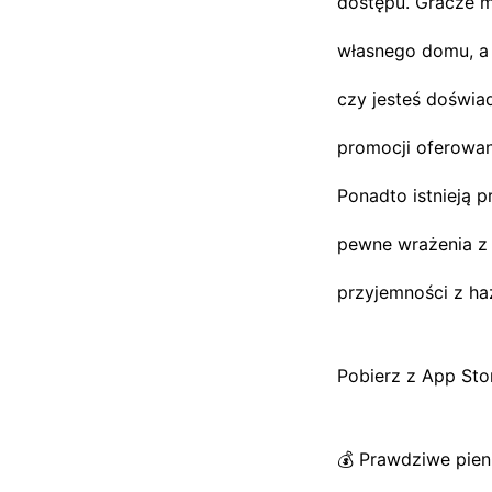
dostępu. Gracze 
własnego domu, a 
czy jesteś doświa
promocji oferowany
Ponadto istnieją 
pewne wrażenia z 
przyjemności z ha
Pobierz z App Sto
💰 Prawdziwe pien