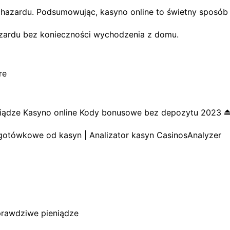
hazardu. Podsumowując, kasyno online to świetny sposób 
zardu bez konieczności wychodzenia z domu.
re
iądze Kasyno online Kody bonusowe bez depozytu 2023 ⏏️
otówkowe od kasyn | Analizator kasyn CasinosAnalyzer
prawdziwe pieniądze