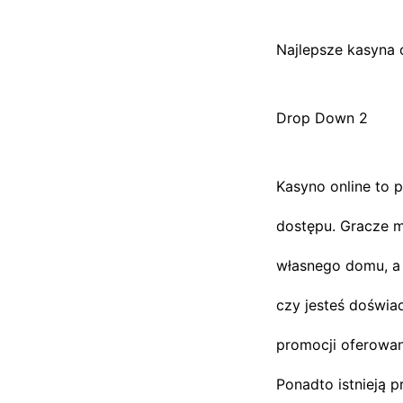
COMPANY
Najlepsze kasyna 
CONTACT
Drop Down 2
Kasyno online to 
dostępu. Gracze 
własnego domu, a 
czy jesteś doświa
promocji oferowany
Ponadto istnieją 