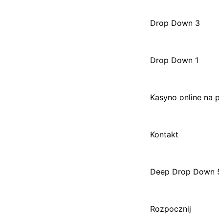
Drop Down 3
Drop Down 1
Kasyno online na 
Kontakt
Deep Drop Down 
NEWS
Rozpocznij