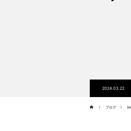
2024.03.22
ブログ
bl