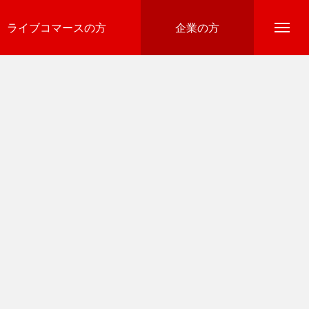
録、ライブコマースの方
企業の方