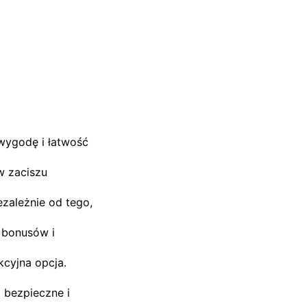
企業概要
お問い合わせ
 wygodę i łatwość
w zaciszu
zależnie od tego,
 bonusów i
kcyjna opcja.
 bezpieczne i