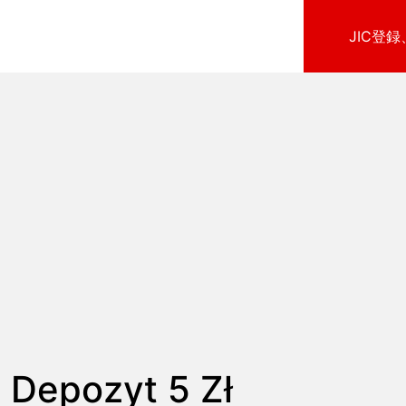
JIC登
 Depozyt 5 Zł