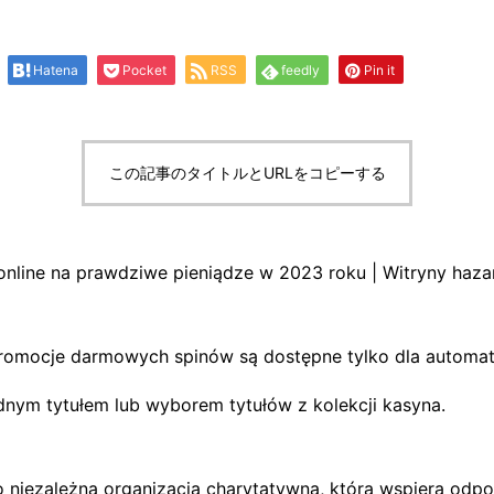
Hatena
Pocket
RSS
feedly
Pin it
この記事のタイトルとURLをコピーする
online na prawdziwe pieniądze w 2023 roku | Witryny ha
 promocje darmowych spinów są dostępne tylko dla automat
dnym tytułem lub wyborem tytułów z kolekcji kasyna.
niezależna organizacja charytatywna, która wspiera odpo