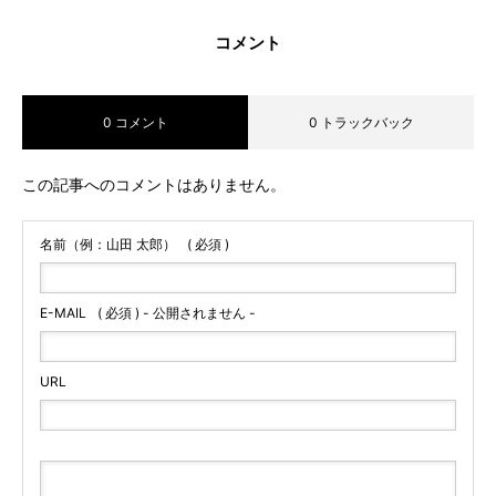
コメント
0 コメント
0 トラックバック
この記事へのコメントはありません。
名前（例：山田 太郎）
( 必須 )
E-MAIL
( 必須 ) - 公開されません -
URL