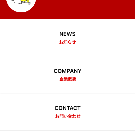
NEWS
お知らせ
COMPANY
企業概要
CONTACT
お問い合わせ