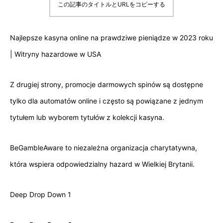
この記事のタイトルとURLをコピーする
Najlepsze kasyna online na prawdziwe pieniądze w 2023 roku
| Witryny hazardowe w USA
Z drugiej strony, promocje darmowych spinów są dostępne
tylko dla automatów online i często są powiązane z jednym
tytułem lub wyborem tytułów z kolekcji kasyna.
BeGambleAware to niezależna organizacja charytatywna,
która wspiera odpowiedzialny hazard w Wielkiej Brytanii.
Deep Drop Down 1