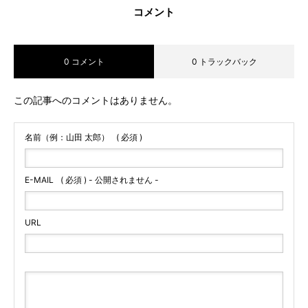
コメント
0 コメント
0 トラックバック
この記事へのコメントはありません。
名前（例：山田 太郎）
( 必須 )
E-MAIL
( 必須 ) - 公開されません -
URL