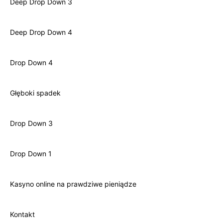
Deep Drop Down 3
Deep Drop Down 4
Drop Down 4
Głęboki spadek
Drop Down 3
Drop Down 1
Kasyno online na prawdziwe pieniądze
Kontakt