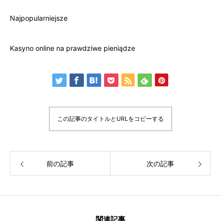
NEWS
Najpopularniejsze
お知らせ
COMPANY
企業概要
Kasyno online na prawdziwe pieniądze
CONTACT
お問い合わせ
この記事のタイトルとURLをコピーする
前の記事
次の記事
関連記事