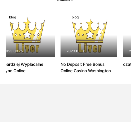
blog
blog
2023.03.01
2024.01.22
No Deposit Free Bonus
czat wideo ruletka
Online Casino Washington