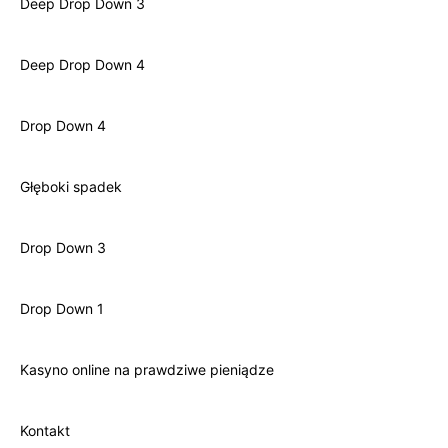
Deep Drop Down 3
Deep Drop Down 4
Drop Down 4
Głęboki spadek
Drop Down 3
Drop Down 1
Kasyno online na prawdziwe pieniądze
Kontakt