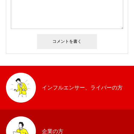
インフルエンサー、ライバーの方
企業の方