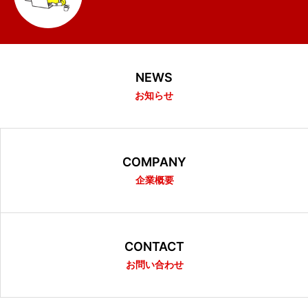
NEWS
お知らせ
COMPANY
企業概要
CONTACT
お問い合わせ