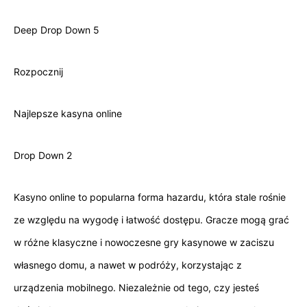
Deep Drop Down 5
Rozpocznij
Najlepsze kasyna online
Drop Down 2
Kasyno online to popularna forma hazardu, która stale rośnie
ze względu na wygodę i łatwość dostępu. Gracze mogą grać
w różne klasyczne i nowoczesne gry kasynowe w zaciszu
własnego domu, a nawet w podróży, korzystając z
urządzenia mobilnego. Niezależnie od tego, czy jesteś