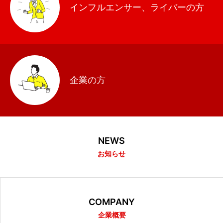
インフルエンサー、ライバーの方
企業の方
NEWS
お知らせ
COMPANY
企業概要