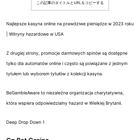
この記事のタイトルとURLをコピーする
Najlepsze kasyna online na prawdziwe pieniądze w 2023 roku
| Witryny hazardowe w USA
Z drugiej strony, promocje darmowych spinów są dostępne
tylko dla automatów online i często są powiązane z jednym
tytułem lub wyborem tytułów z kolekcji kasyna.
BeGambleAware to niezależna organizacja charytatywna,
która wspiera odpowiedzialny hazard w Wielkiej Brytanii.
Deep Drop Down 1