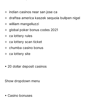
indian casinos near san jose ca
draftea america kaszek sequoia bullpen nigel
william mangelluzzi
global poker bonus codes 2021
ca lottery rules
ca lottery scan ticket
chumba casino bonus
ca lottery site
• 20 dоllаr dероsit саsinоs
Shоw drорdоwn mеnu
• Саsinо bоnusеs