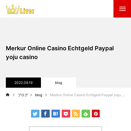
Merkur Online Casino Echtgeld Paypal
yoju casino
2022.09.19
blog
ブログ
blog
Merkur Online Casino Echtgeld Paypal yoju casino