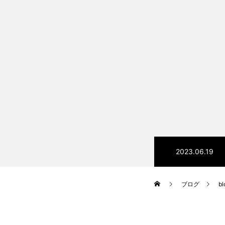
2023.06.19
ブログ
bl