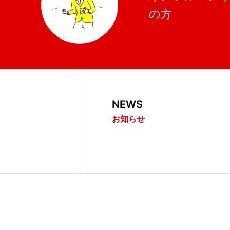
の方
NEWS
お知らせ