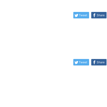
Tweet
Share
Tweet
Share