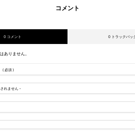
コメント
0 コメント
0 トラックバッ
はありません。
( 必須 )
公開されません -