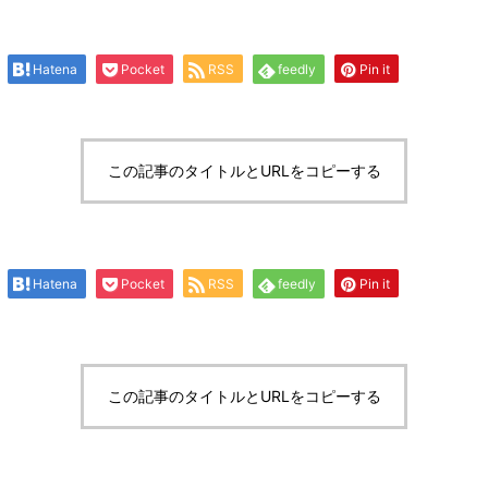
Hatena
Pocket
RSS
feedly
Pin it
この記事のタイトルとURLをコピーする
Hatena
Pocket
RSS
feedly
Pin it
この記事のタイトルとURLをコピーする