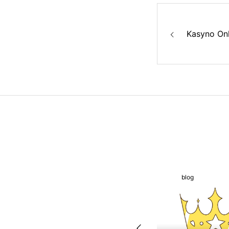
Kasyno Onl
blog
blog