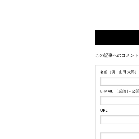
この記事へのコメント
名前（例：山田 太郎）
E-MAIL
( 必須 ) - 
URL