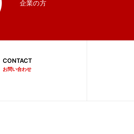
企業の方
CONTACT
お問い合わせ