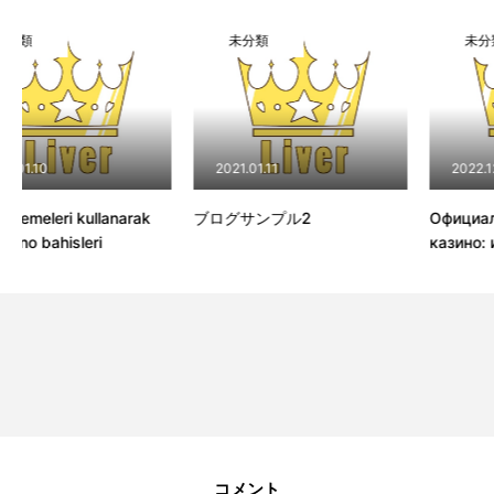
未分類
未分類
2021.01.11
2022.12.31
anarak
ブログサンプル2
Официальный клуб Pin
казино: играть онлайн
コメント