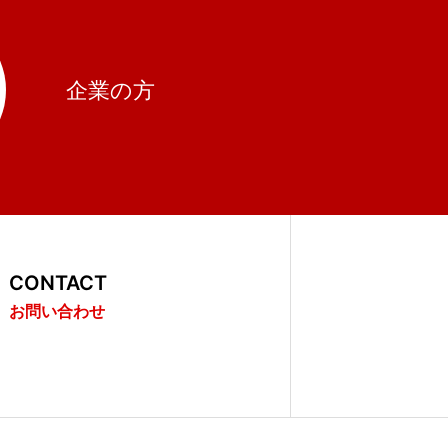
企業の方
CONTACT
お問い合わせ