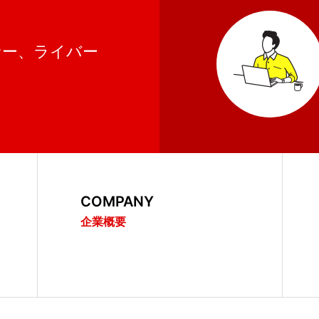
サー、ライバー
COMPANY
企業概要