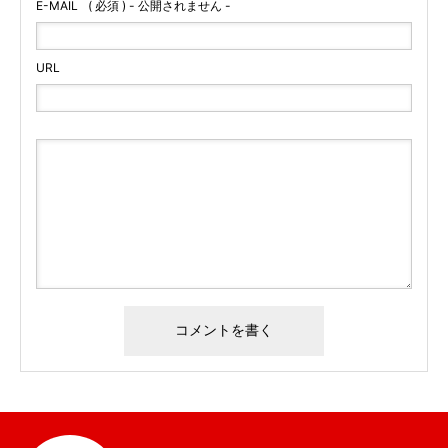
E-MAIL
( 必須 ) - 公開されません -
URL