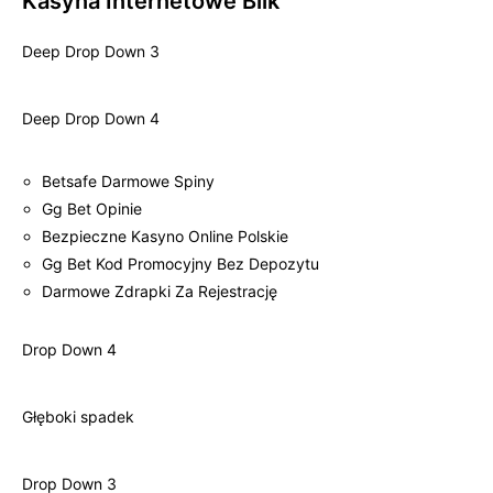
Kasyna Internetowe Blik
Deep Drop Down 3
Deep Drop Down 4
Betsafe Darmowe Spiny
Gg Bet Opinie
Bezpieczne Kasyno Online Polskie
Gg Bet Kod Promocyjny Bez Depozytu
Darmowe Zdrapki Za Rejestrację
Drop Down 4
Głęboki spadek
Drop Down 3