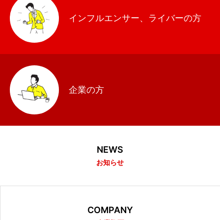
インフルエンサー、ライバーの方
企業の方
NEWS
お知らせ
COMPANY