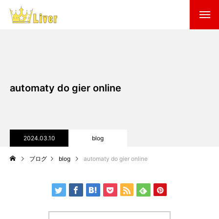
automaty do gier online
2024.03.10
blog
ブログ
blog
automaty do gier online