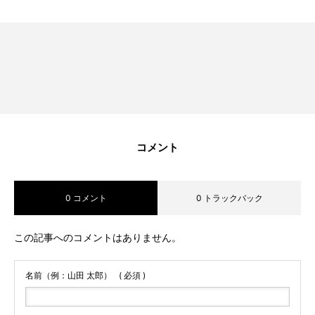
コメント
0 コメント
0 トラックバック
この記事へのコメントはありません。
名前（例：山田 太郎）
( 必須 )