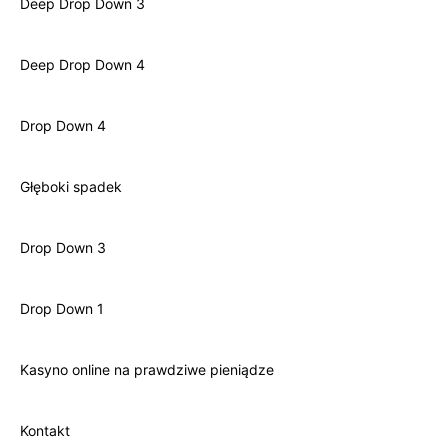
Deep Drop Down 3
Deep Drop Down 4
Drop Down 4
Głęboki spadek
Drop Down 3
Drop Down 1
Kasyno online na prawdziwe pieniądze
Kontakt