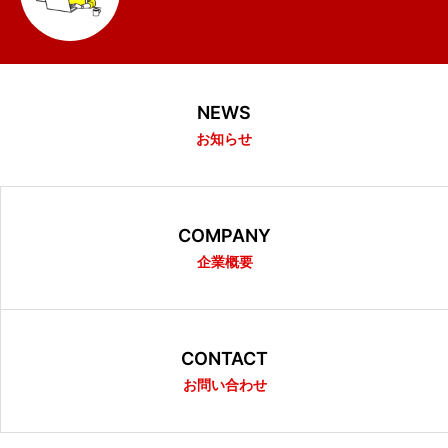
NEWS
お知らせ
COMPANY
企業概要
CONTACT
お問い合わせ