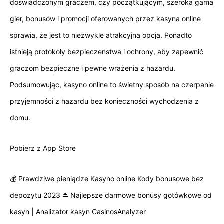
doświadczonym graczem, czy początkującym, szeroka gama
gier, bonusów i promocji oferowanych przez kasyna online
sprawia, że jest to niezwykle atrakcyjna opcja. Ponadto
istnieją protokoły bezpieczeństwa i ochrony, aby zapewnić
graczom bezpieczne i pewne wrażenia z hazardu.
Podsumowując, kasyno online to świetny sposób na czerpanie
przyjemności z hazardu bez konieczności wychodzenia z
domu.
Pobierz z App Store
💰 Prawdziwe pieniądze Kasyno online Kody bonusowe bez
depozytu 2023 ⏏️ Najlepsze darmowe bonusy gotówkowe od
kasyn | Analizator kasyn CasinosAnalyzer