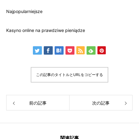
NEWS
Najpopularniejsze
お知らせ
COMPANY
企業概要
Kasyno online na prawdziwe pieniądze
CONTACT
お問い合わせ
この記事のタイトルとURLをコピーする
前の記事
次の記事
関連記事