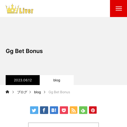
Gg Bet Bonus
2023.06.12
blog
ブログ
blog
Gg Bet Bonus