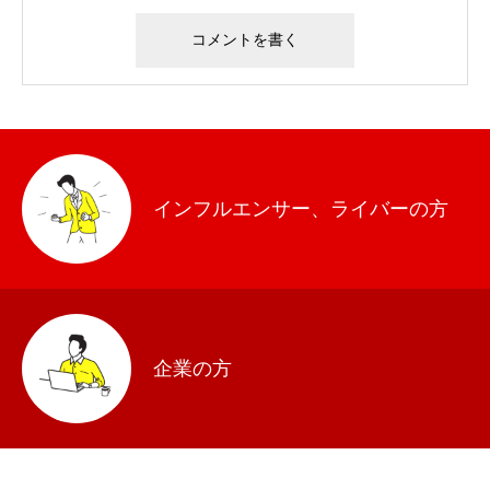
インフルエンサー、ライバーの方
企業の方