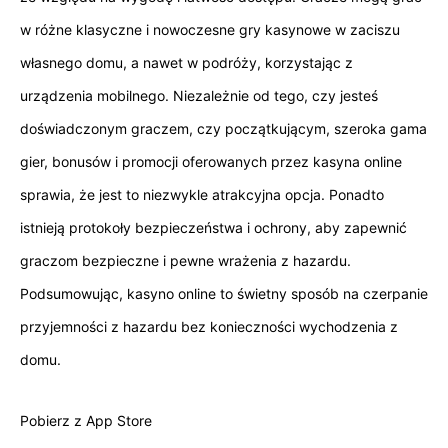
w różne klasyczne i nowoczesne gry kasynowe w zaciszu
własnego domu, a nawet w podróży, korzystając z
urządzenia mobilnego. Niezależnie od tego, czy jesteś
doświadczonym graczem, czy początkującym, szeroka gama
gier, bonusów i promocji oferowanych przez kasyna online
sprawia, że jest to niezwykle atrakcyjna opcja. Ponadto
istnieją protokoły bezpieczeństwa i ochrony, aby zapewnić
graczom bezpieczne i pewne wrażenia z hazardu.
Podsumowując, kasyno online to świetny sposób na czerpanie
przyjemności z hazardu bez konieczności wychodzenia z
domu.
Pobierz z App Store