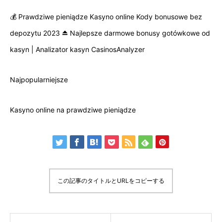
💰 Prawdziwe pieniądze Kasyno online Kody bonusowe bez
depozytu 2023 ⏏️ Najlepsze darmowe bonusy gotówkowe od
NEWS
kasyn | Analizator kasyn CasinosAnalyzer
お知らせ
COMPANY
企業概要
Najpopularniejsze
CONTACT
お問い合わせ
Kasyno online na prawdziwe pieniądze
この記事のタイトルとURLをコピーする