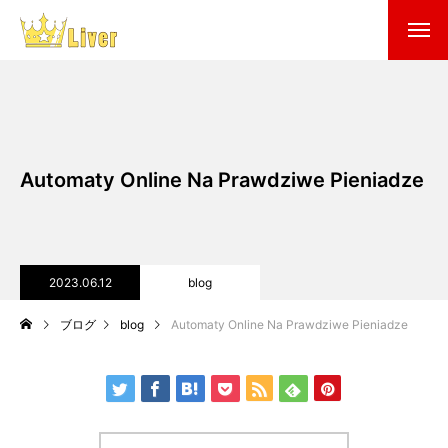
Automaty Online Na Prawdziwe Pieniadze
2023.06.12
blog
ブログ
blog
Automaty Online Na Prawdziwe Pieniadze