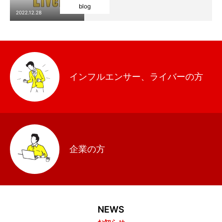
blog
2022.12.28
インフルエンサー、ライバーの方
NEWS
お知らせ
COMPANY
企業概要
CONTACT
お問い合わせ
企業の方
NEWS