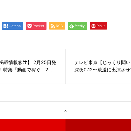
Hatena
Pocket
RSS
feedly
Pin it
載情報㊗️🎊】 2月25日発
テレビ東京【じっくり聞い
A！特集「動画で稼ぐ！2」
深夜0:12〜放送に出演さ
ok専門家として私、りんか社
た。
ジでコメントさせて頂きま