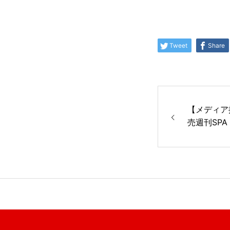
Tweet
Share
【メディア掲
売週刊SP
内でTikt
長が1ペー
した！