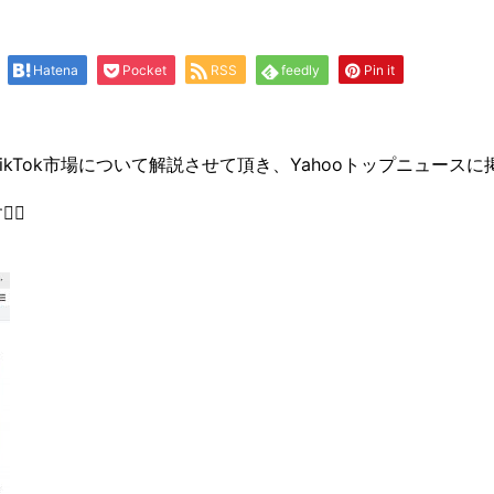
Hatena
Pocket
RSS
feedly
Pin it
TikTok市場について解説させて頂き、Yahooトップニュース
‍♂