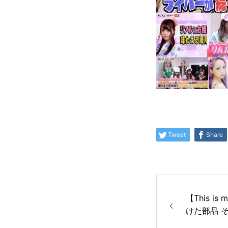
Tweet
Share
【This 
けた部品 
陥だらけの