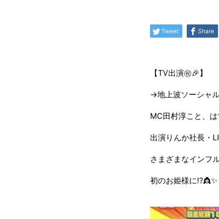
Tweet
Share
【TV出演㊗️🎉】
→地上波ソーシャ
MC田村淳こと、は
出演りんか社長・LI
さまざまなインフ
初のお姫様に⁉️👸✨