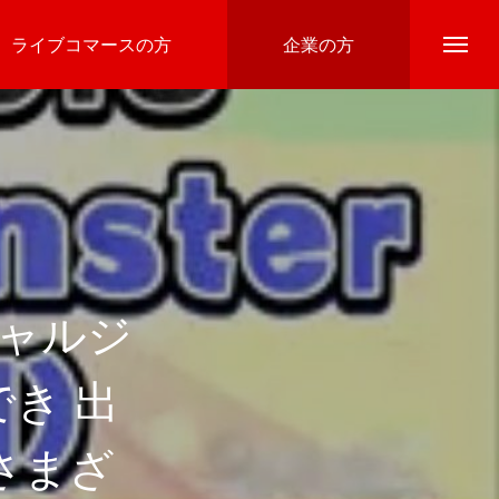
録、ライブコマースの方
企業の方
シャルジ
き 出
さまざ