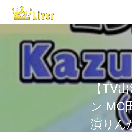
【TV出
ン M
演りんか