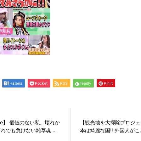
Hatena
Pocket
RSS
feedly
Pin it
is me】 価値のない私、壊れか
【観光地を大掃除プロジェ
それでも負けない雑草魂 欠
本は綺麗な国‼️ 外国人が
ライバーでMVを自主制作
に汚してたら台無し…200