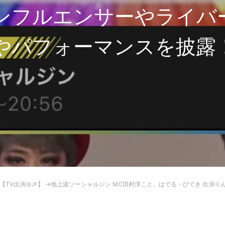
ンフルエンサーやライバ
やパフォーマンスを披露
【TV出演㊗️🎉】 →地上波ソーシャルジン MC田村淳こと、はでる・ひでき 出演りんか社長・LIVERメンバー さまざまなインフルエンサーやラ