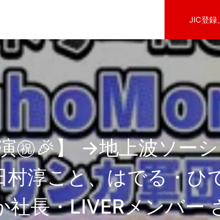
JIC登
演㊗️🎉】 →地上波ソー
C田村淳こと、はでる・ひで
社長・LIVERメンバー 