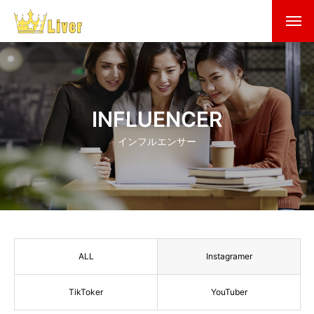
INFLUENCER
インフルエンサー
ALL
Instagramer
TikToker
YouTuber